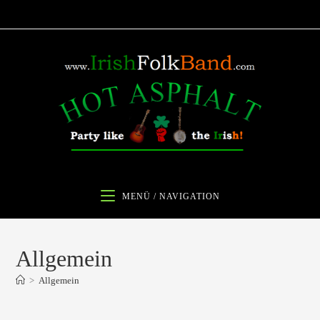
Zum
Inhalt
springen
MENÜ / NAVIGATION
Allgemein
>
Allgemein