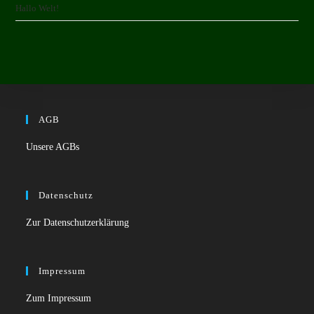
Hallo Welt!
sear
pane
AGB
Unsere AGBs
Datenschutz
Zur Datenschutzerklärung
Impressum
Zum Impressum